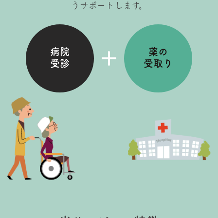
うサポートします。
病院
薬の
受診
受取り